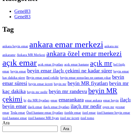
Genel
83
Genel
83
Tag
ankara emar merkezi
ankara beyin emar
ankara mr
ankara özel emar merkezi
ankaramr
Ankara MR Merkezi
açık emar
açık mr
açık emar fiyatları
açık emar hastane
bel fıtığı
beyin emar ilaçlı çekimi ne kadar sürer
emar
beyin emar
beyin emar
beyin
kaç dakika sürer
Beyin emar nasıl çekilir
beyin emar sonuçları ne zaman çıkar
emar süresi
beyin MR fiyatları
beyin mr
beyin emar ücreti
beyin mr
beyin MR
kaç dakika
beyin mr randevu
beyin mr nedir
çekimi
emarankara
ilaçlı
bt
diz MR fiyatları
emar
emar ankara
emar beyin
beyin emar
ilaçlı mr nedir
ilaçlı emar
ilaçlı emar fiyatları
open mr
prostat
emar
Tesla emar
Özel hastane emar fiyatları
özelde emar
özel emar
özel hastane beyin emar
özel hastane emar
özel hastane MR fiyatı
özel mr ücreti
özel tomo
Ara
Ara