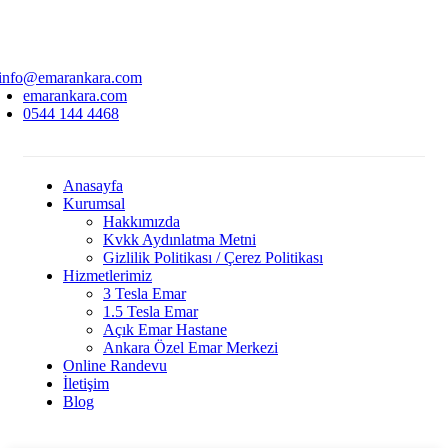
info@emarankara.com
emarankara.com
0544 144 4468
Anasayfa
Kurumsal
Hakkımızda
Kvkk Aydınlatma Metni
Gizlilik Politikası / Çerez Politikası
Hizmetlerimiz
3 Tesla Emar
1.5 Tesla Emar
Açık Emar Hastane
Ankara Özel Emar Merkezi
Online Randevu
İletişim
Blog