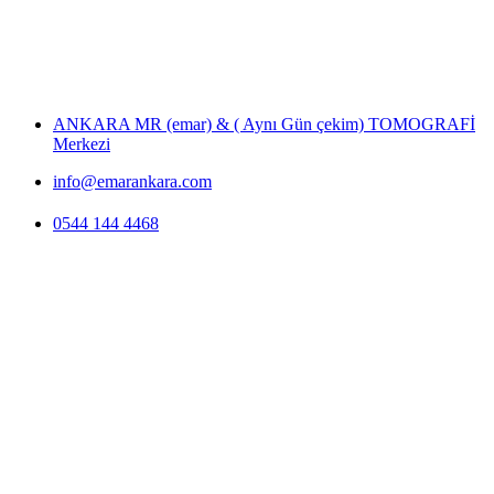
İletişim
Ankara MR Merkezi
ANKARA MR (emar) & ( Aynı Gün çekim) TOMOGRAFİ
Merkezi
info@emarankara.com
0544 144 4468
Harita