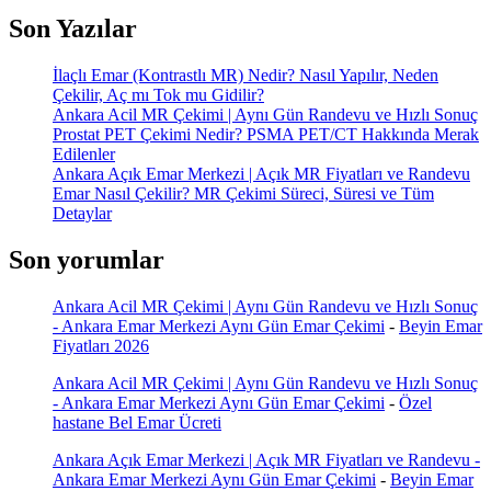
Son Yazılar
İlaçlı Emar (Kontrastlı MR) Nedir? Nasıl Yapılır, Neden
Çekilir, Aç mı Tok mu Gidilir?
Ankara Acil MR Çekimi | Aynı Gün Randevu ve Hızlı Sonuç
Prostat PET Çekimi Nedir? PSMA PET/CT Hakkında Merak
Edilenler
Ankara Açık Emar Merkezi | Açık MR Fiyatları ve Randevu
Emar Nasıl Çekilir? MR Çekimi Süreci, Süresi ve Tüm
Detaylar
Son yorumlar
Ankara Acil MR Çekimi | Aynı Gün Randevu ve Hızlı Sonuç
- Ankara Emar Merkezi Aynı Gün Emar Çekimi
-
Beyin Emar
Fiyatları 2026
Ankara Acil MR Çekimi | Aynı Gün Randevu ve Hızlı Sonuç
- Ankara Emar Merkezi Aynı Gün Emar Çekimi
-
Özel
hastane Bel Emar Ücreti
Ankara Açık Emar Merkezi | Açık MR Fiyatları ve Randevu -
Ankara Emar Merkezi Aynı Gün Emar Çekimi
-
Beyin Emar