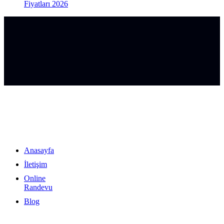
Fiyatları 2026
Sayfalar
Anasayfa
İletişim
Online
Randevu
Blog
Hizmetlerimiz