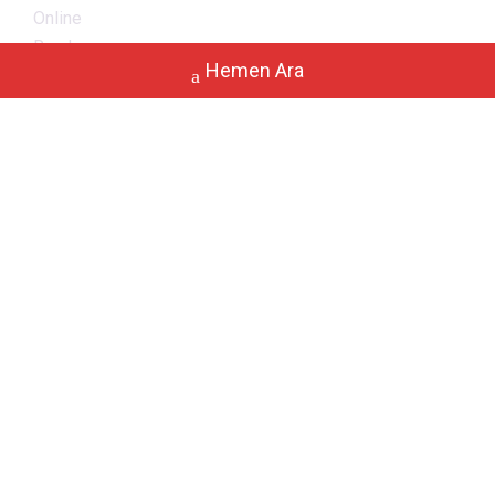
Online
Randevu
Hemen Ara
Blog
Hizmetlerimiz
MR Çekimi
Açık MR Çekimi
Tomografi
Ultrason Çekimi
Doppler Çekimi
Sintigrafi