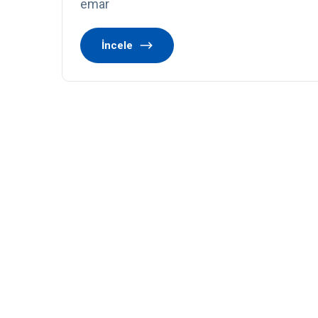
emar
İncele