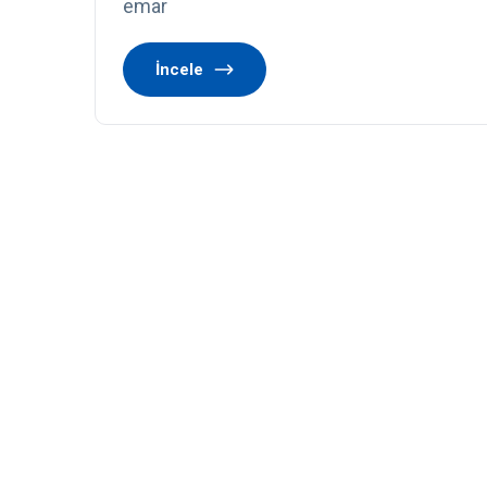
emar
İncele