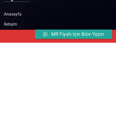
Anasayfa
İletişim
MR Fiyatı İçin Bize Yazın
Online
Hemen Ara
Randevu
Blog
Hizmetlerimiz
MR Çekimi
Açık MR Çekimi
Tomografi