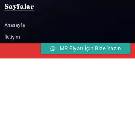
Sayfalar
Anasayfa
İletişim
MR Fiyatı İçin Bize Yazın
Online
Hemen Ara
Randevu
Blog
Hizmetlerimiz
MR Çekimi
Açık MR Çekimi
Tomografi