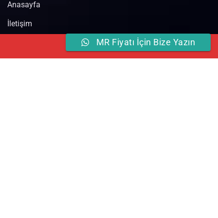
Anasayfa
İletişim
MR Fiyatı İçin Bize Yazın
Online
Hemen Ara
Randevu
Blog
Hizmetlerimiz
MR Çekimi
Açık MR Çekimi
Tomografi
Ultrason Çekimi