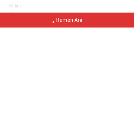
Online
Randevu
Hemen Ara
Blog
Hizmetlerimiz
MR Çekimi
Açık MR Çekimi
Tomografi
Ultrason Çekimi
Doppler Çekimi
Sintigrafi